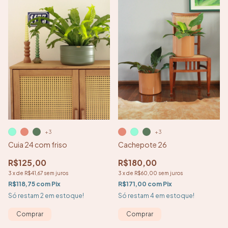
+3
+3
Cuia 24 com friso
Cachepote 26
R$125,00
R$180,00
3
x
de
R$41,67
sem juros
3
x
de
R$60,00
sem juros
R$118,75
com
Pix
R$171,00
com
Pix
Só restam
2
em estoque!
Só restam
4
em estoque!
Comprar
Comprar