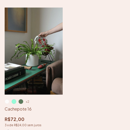
+2
Cachepote 16
R$72,00
3
x
de
R$24,00
sem juros