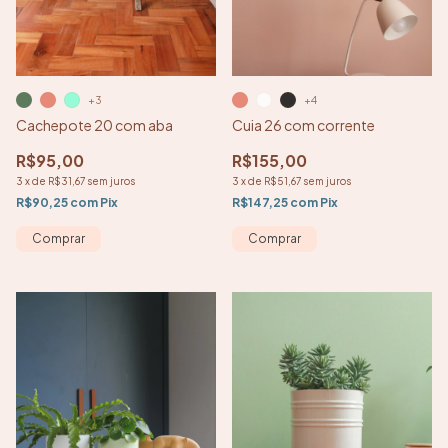
+4
+3
Cuia 26 com corrente
Cachepote 20 com aba
R$155,00
R$95,00
3
x
de
R$51,67
sem juros
3
x
de
R$31,67
sem juros
R$147,25
com
Pix
R$90,25
com
Pix
Comprar
Comprar