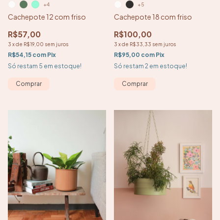
+4
+5
Cachepote 12 com friso
Cachepote 18 com friso
R$57,00
R$100,00
3
x
de
R$19,00
sem juros
3
x
de
R$33,33
sem juros
R$54,15
com
Pix
R$95,00
com
Pix
Só restam
5
em estoque!
Só restam
2
em estoque!
Comprar
Comprar