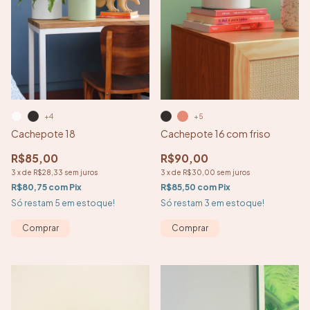
+4
+5
Cachepote 18
Cachepote 16 com friso
R$85,00
R$90,00
3
x
de
R$28,33
sem juros
3
x
de
R$30,00
sem juros
R$80,75
com
Pix
R$85,50
com
Pix
Só restam
5
em estoque!
Só restam
3
em estoque!
Comprar
Comprar