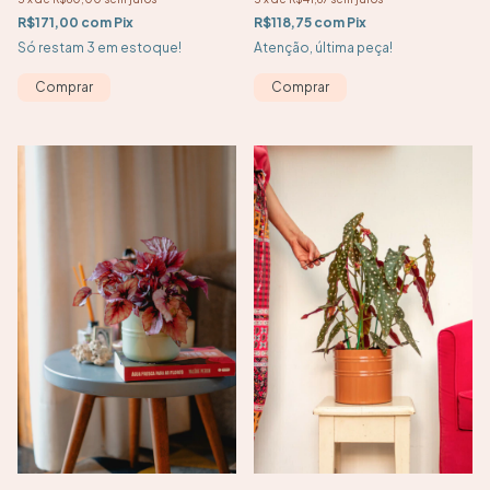
R$171,00
com
Pix
R$118,75
com
Pix
Só restam
3
em estoque!
Atenção, última peça!
Comprar
Comprar