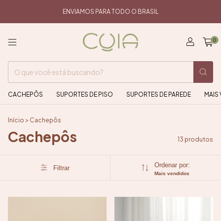
ENVIAMOS PARA TODO O BRASIL
0
CACHEPÔS
SUPORTES DE PISO
SUPORTES DE PAREDE
MAIS
Início
>
Cachepôs
Cachepôs
13 produtos
Ordenar por:
Filtrar
Mais vendidos