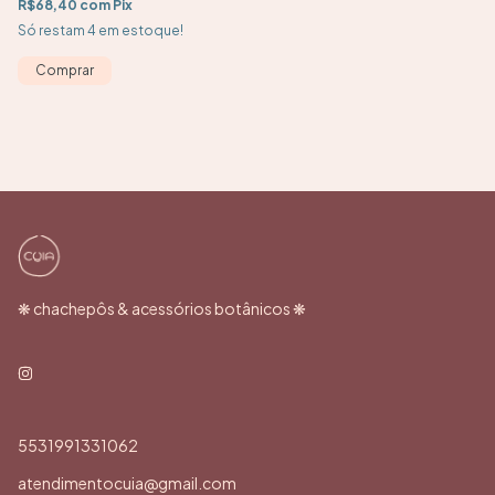
R$68,40
com
Pix
Só restam
4
em estoque!
Comprar
❋ chachepôs & acessórios botânicos ❋
5531991331062
atendimentocuia@gmail.com