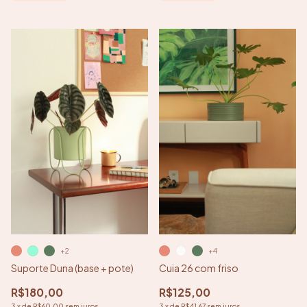
+2
+4
Suporte Duna (base + pote)
Cuia 26 com friso
R$180,00
R$125,00
3
x
de
R$60,00
sem juros
3
x
de
R$41,67
sem juros