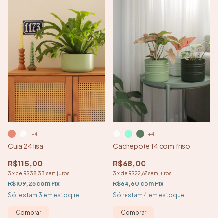
+4
+4
Cachepote 14 com friso
Cuia 24 lisa
R$68,00
R$115,00
3
x
de
R$22,67
sem juros
3
x
de
R$38,33
sem juros
R$64,60
com
Pix
R$109,25
com
Pix
Só restam
4
em estoque!
Só restam
3
em estoque!
Comprar
Comprar