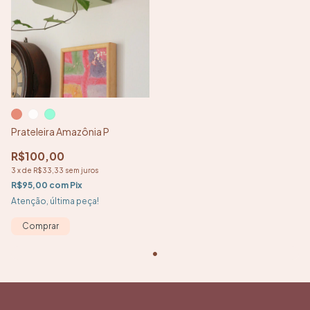
Prateleira Amazônia P
R$100,00
3
x
de
R$33,33
sem juros
R$95,00
com
Pix
Atenção, última peça!
Comprar