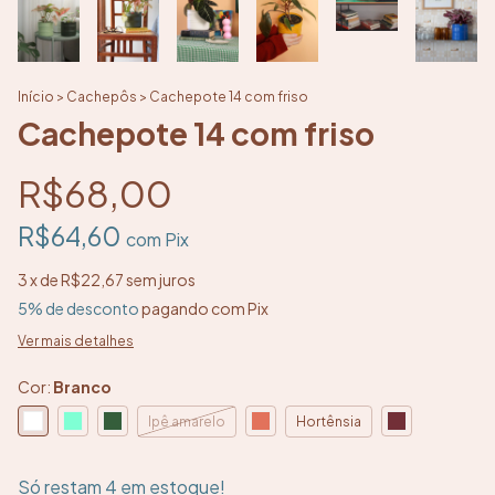
Início
>
Cachepôs
>
Cachepote 14 com friso
Cachepote 14 com friso
R$68,00
R$64,60
com
Pix
3
x de
R$22,67
sem juros
5% de desconto
pagando com Pix
Ver mais detalhes
Cor:
Branco
Ipê amarelo
Hortênsia
Só restam
4
em estoque!