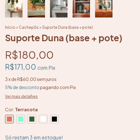
Início
>
Cachepôs
>
Suporte Duna (base + pote)
Suporte Duna (base + pote)
R$180,00
R$171,00
com
Pix
3
x de
R$60,00
sem juros
5% de desconto
pagando com Pix
Ver mais detalhes
Cor:
Terracota
Só restam
3
em estoque!