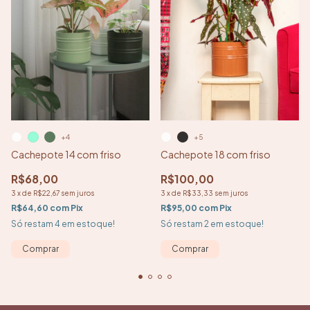
+4
+5
Cachepote 14 com friso
Cachepote 18 com friso
R$68,00
R$100,00
3
x
de
R$22,67
sem juros
3
x
de
R$33,33
sem juros
R$64,60
com
Pix
R$95,00
com
Pix
Só restam
4
em estoque!
Só restam
2
em estoque!
Comprar
Comprar