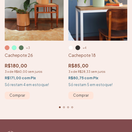
+4
+3
Cachepote 18
Cachepote 26
R$85,00
R$180,00
3
x
de
R$28,33
sem juros
3
x
de
R$60,00
sem juros
R$80,75
com
Pix
R$171,00
com
Pix
Só restam
5
em estoque!
Só restam
4
em estoque!
Comprar
Comprar