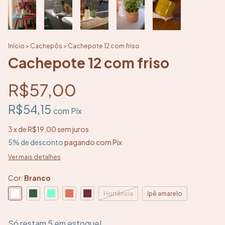
Início
>
Cachepôs
>
Cachepote 12 com friso
Cachepote 12 com friso
R$57,00
R$54,15
com
Pix
3
x de
R$19,00
sem juros
5% de desconto
pagando com Pix
Ver mais detalhes
Cor:
Branco
Hortênsia
Ipê amarelo
Só restam
5
em estoque!