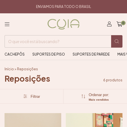
ENVIAMOS PARA TODO O BRASIL
0
CACHEPÔS
SUPORTES DE PISO
SUPORTES DE PAREDE
MAIS
Início
>
Reposições
Reposições
6 produtos
Ordenar por:
Filtrar
Mais vendidos