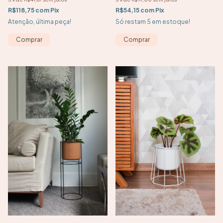
R$54,15
com
Pix
R$118,75
com
Pix
Só restam
5
em estoque!
Atenção, última peça!
Comprar
Comprar