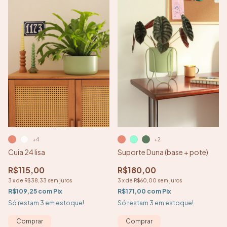
+2
+4
Suporte Duna (base + pote)
Cuia 24 lisa
R$180,00
R$115,00
3
x
de
R$60,00
sem juros
3
x
de
R$38,33
sem juros
R$171,00
com
Pix
R$109,25
com
Pix
Só restam
3
em estoque!
Só restam
3
em estoque!
Comprar
Comprar