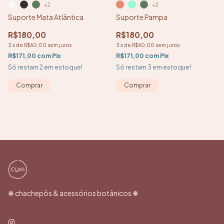
+2
+2
Suporte Pampa
Suporte Mata Atlântica
R$180,00
R$180,00
3
x
de
R$60,00
sem juros
3
x
de
R$60,00
sem juros
R$171,00
com
Pix
R$171,00
com
Pix
Só restam
3
em estoque!
Só restam
2
em estoque!
Comprar
Comprar
❋ chachepôs & acessórios botânicos ❋