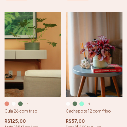
+4
+4
Cachepote 12 com friso
Cuia 26 com friso
R$57,00
R$125,00
3
x
de
R$19,00
sem juros
3
x
de
R$41,67
sem juros